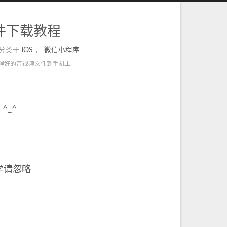
文件下载教程
分类于
iOS
，
微信小程序
处理好的音视频文件到手机上
^_^
学请忽略