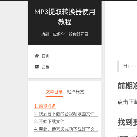
MP3提取转换器使用
教程
功能一应俱全，给你好声音
首页
Hi
归档
前期
文章目录
站点概览
点击下
1.
前期准备
2.
找到要下载的音视频歌曲文件记录
找到
3.
开始下载文件
4.
至此，恭喜您成功下载好了文件 ^_^